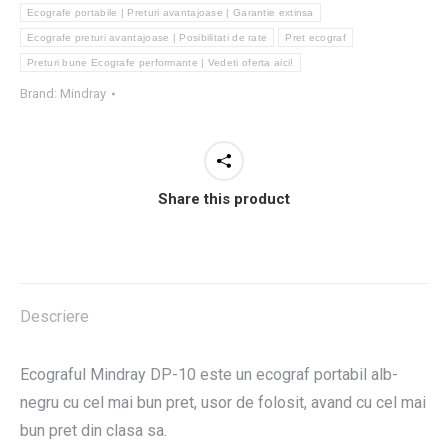
Ecografe portabile | Preturi avantajoase | Garantie extinsa
Ecografe preturi avantajoase | Posibilitati de rate
Pret ecograf
Preturi bune Ecografe performante | Vedeti oferta aici!
Brand:
Mindray
Share this product
Descriere
Ecograful Mindray DP-10 este un ecograf portabil alb-
negru cu cel mai bun pret, usor de folosit, avand cu cel mai
bun pret din clasa sa.