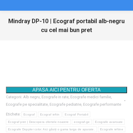
Mindray DP-10 | Ecograf portabil alb-negru
cu cel mai bun pret
You are here:
Pana la
12 rate
APASA AICI PENTRU OFERTA
Categorii:
Alb negru
,
Ecografe in rate
,
Ecografe medici familie
,
Ecografe pe specialitate
,
Ecografe pediatrie
,
Ecografe performante
Etichete:
Ecograf
Ecograf ieftin
Ecograf Portabil
Ecograf pret | Descopera ofertele noastre
ecograf-ge
Ecografe avansate
Ecografe Doppler color. Aici găsiți o gama larga de aparate.
Ecografe ieftine