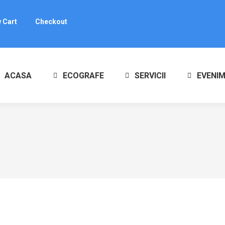
i
0
 Cart
Checkout
ucts in the cart.
ACASA
ECOGRAFE
SERVICII
EVENI