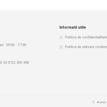
Informatii utile
Politica de confidentialitat
eri : 09:00 - 17:00
Politica de utilizare cookie
10 55 0722 300 458
n:
n
stagram
ge
ens
w
Acasa
ndow