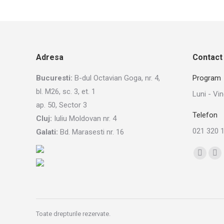
Adresa
Contact
Bucuresti:
B-dul Octavian Goga, nr. 4,
Program
bl. M26, sc. 3, et. 1
Luni - Vin
ap. 50, Sector 3
Telefon
Cluj:
Iuliu Moldovan nr. 4
021 320 
Galati:
Bd. Marasesti nr. 16
Find us o
Linkedi
In
page
pa
opens
op
in
in
new
ne
Toate drepturile rezervate.
window
wi