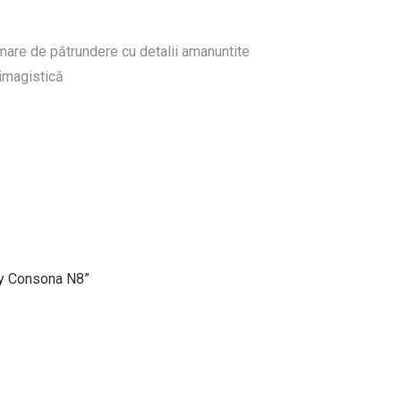
mare de pătrundere cu detalii amanuntite
imagistică
ray Consona N8”