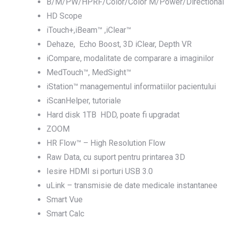
B/M/PW/HPRF/Color/Color M/Power/Directional 
HD Scope
iTouch+,iBeam™ ,iClear™
Dehaze, Echo Boost, 3D iClear, Depth VR
iCompare, modalitate de comparare a imaginilor
MedTouch™, MedSight™
iStation™ managementul informatiilor pacientului
iScanHelper, tutoriale
Hard disk 1TB HDD, poate fi upgradat
ZOOM
HR Flow™ – High Resolution Flow
Raw Data, cu suport pentru printarea 3D
Iesire HDMI si porturi USB 3.0
uLink – transmisie de date medicale instantanee
Smart Vue
Smart Calc