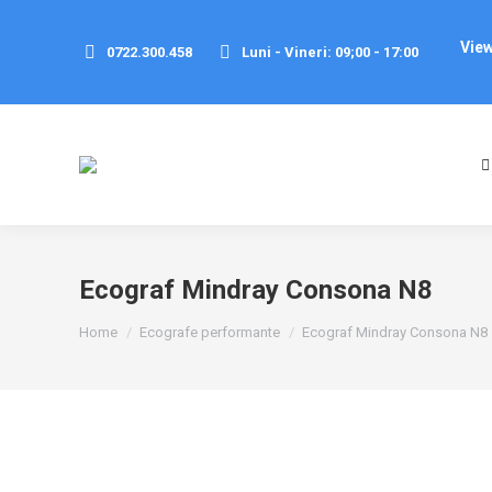
0,00
le
View
0722.300.458
Luni - Vineri: 09;00 - 17:00
No prod
Ecograf Mindray Consona N8
You are here:
Home
Ecografe performante
Ecograf Mindray Consona N8