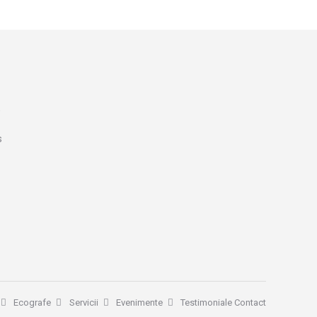
e
s
Ecografe
Servicii
Evenimente
Testimoniale
Contact