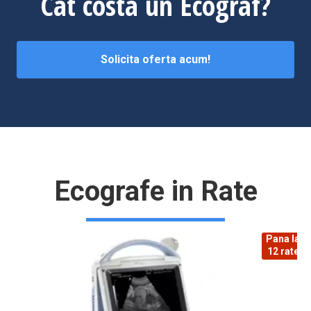
Cat costa un Ecograf?
Solicita oferta acum!
Ecografe in Rate
Pana la
12 rate