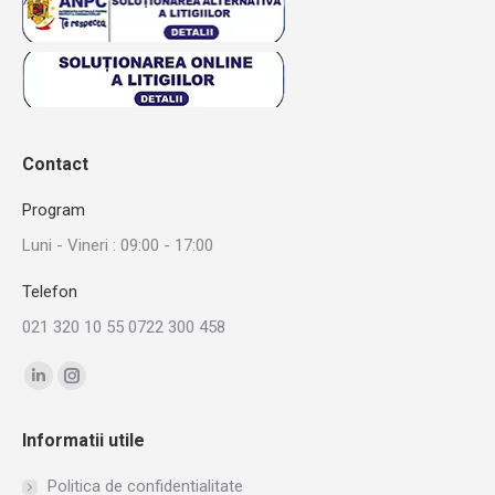
Contact
Program
Luni - Vineri : 09:00 - 17:00
Telefon
021 320 10 55 0722 300 458
Find us on:
Linkedin
Instagram
page
page
Informatii utile
opens
opens
in
in
Politica de confidentialitate