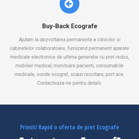
Buy-Back Ecografe
Ajutam la dezvoltarea permanenta a clinicilor si
cabinetelor colaboratoare, furnizand permanent aparate
medicale electronice de ultima generatie cu pret redus,
mobilier medical, monitoare pacienti, consumabile
medicale, sonde ecograf, scaun recoltare, port ace.
Contacteaza-ne pentru detalii.
Primiti Rapid o oferta de pret Ecografe