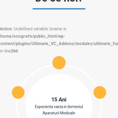
Notice
: Undefined variable: bname in
/home/ecografe/public_html/wp-
content/plugins/Ultimate_VC_Addons/modules/ultimate_fu
on line
266
15 Ani
Experienta vasta in domeniul
Aparaturii Medicale