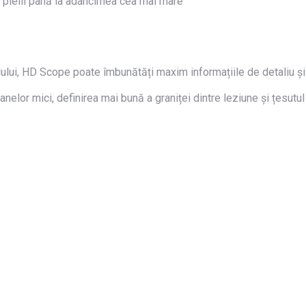
ia pielii până la adâncimea cea mai mare
alului, HD Scope poate îmbunătăți maxim informațiile de detaliu ș
ganelor mici, definirea mai bună a graniței dintre leziune și țesutul