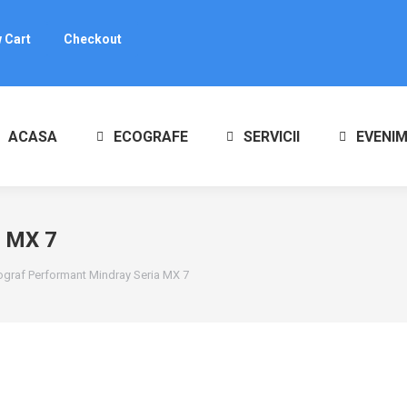
i
0
 Cart
Checkout
ucts in the cart.
ACASA
ECOGRAFE
SERVICII
EVENI
a MX 7
ograf Performant Mindray Seria MX 7