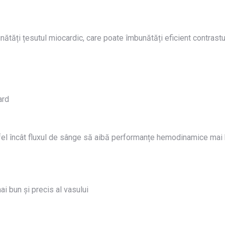
ătăți țesutul miocardic, care poate îmbunătăți eficient contrastu
ard
stfel încât fluxul de sânge să aibă performanțe hemodinamice mai 
ai bun și precis al vasului