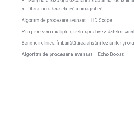
Menține o rezoluție excelentă a detaliilor de la lin
Ofera incredere clinică în imagistică
Algoritm de procesare avansat – HD Scope
Prin procesari multiple și retrospective a datelor can
Beneficii clinice: Îmbunătățirea afișării leziunilor și or
Algoritm de procesare avansat – Echo Boost