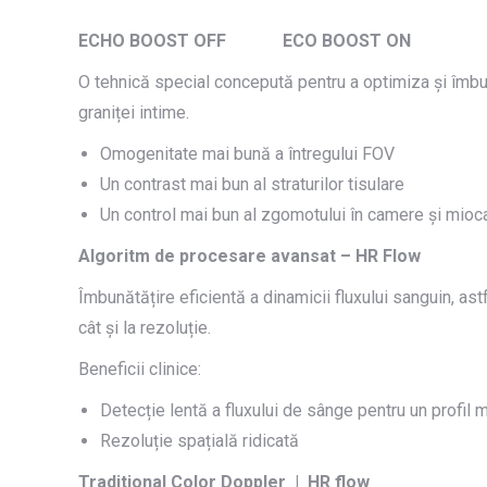
ECHO BOOST OFF ECO BOOST ON
O tehnică special concepută pentru a optimiza și îmbun
graniței intime.
Omogenitate mai bună a întregului FOV
Un contrast mai bun al straturilor tisulare
Un control mai bun al zgomotului în camere și mioc
Algoritm de procesare avansat – HR Flow
Îmbunătățire eficientă a dinamicii fluxului sanguin, a
cât și la rezoluție.
Beneficii clinice:
Detecție lentă a fluxului de sânge pentru un profil m
Rezoluție spațială ridicată
Traditional Color Doppler | HR flow