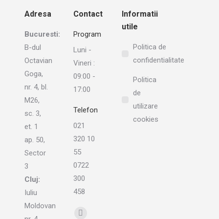
Adresa
Contact
Informatii
utile
Bucuresti:
Program
Politica de
B-dul
Luni -
confidentialitate
Octavian
Vineri :
Goga,
09:00 -
Politica
nr. 4, bl.
17:00
de
M26,
utilizare
Telefon
sc. 3,
cookies
021
et. 1
320 10
ap. 50,
55
Sector
0722
3
300
Cluj:
458
Iuliu
Moldovan
Find us on:
Linkedin