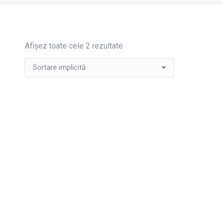
Afișez toate cele 2 rezultate
Pana la
12 rate
Mindray DP-10 | Ecograf portabil alb-negru cu