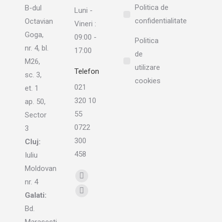
Politica de
B-dul
Luni -
confidentialitate
Octavian
Vineri :
Goga,
09:00 -
Politica
nr. 4, bl.
17:00
de
M26,
utilizare
Telefon
sc. 3,
cookies
021
et. 1
320 10
ap. 50,
55
Sector
0722
3
300
Cluj:
458
Iuliu
Moldovan
Find us on:
Linkedin
nr. 4
page
Galati:
Instagram
opens
Bd.
page
in