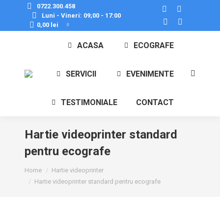
0722.300.458
Facebook
X
Luni - Vineri: 09;00 - 17:00
0,00
lei
0
page
Instagram
page
YouTube
opens
page
opens
page
ACASA
ECOGRAFE
in
opens
in
opens
new
in
new
in
SERVICII
EVENIMENTE
Search:
window
new
window
new
window
window
TESTIMONIALE
CONTACT
Hartie videoprinter standard
pentru ecografe
You are here:
Home
Hartie videoprinter
Hartie videoprinter standard pentru ecografe