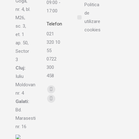
Goga,
09:00 -
Politica
nr. 4, bl.
17:00
de
M26,
utilizare
Telefon
sc. 3,
cookies
021
et. 1
320 10
ap. 50,
55
Sector
0722
3
300
Cluj:
458
Iuliu
Moldovan
Find us on:
Linkedin
nr. 4
page
Galati:
Instagram
opens
Bd.
page
in
Marasesti
opens
new
in
nr. 16
window
new