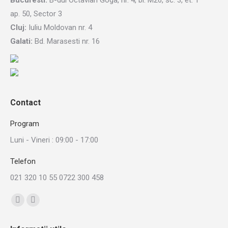
Bucuresti:
B-dul Octavian Goga, nr. 4, bl. M26, sc. 3, et. 1
ap. 50, Sector 3
Cluj:
Iuliu Moldovan nr. 4
Galati:
Bd. Marasesti nr. 16
Contact
Program
Luni - Vineri : 09:00 - 17:00
Telefon
021 320 10 55 0722 300 458
Find us on:
Linkedin
Instagram
page
page